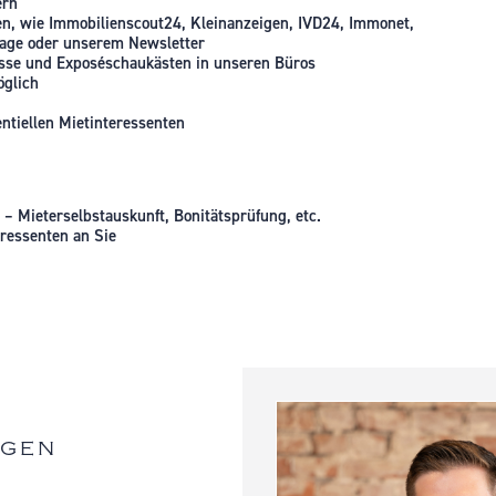
ern
en, wie Immobilienscout24, Kleinanzeigen, IVD24, Immonet,
age oder unserem Newsletter
resse und Exposéschaukästen in unseren Büros
öglich
ntiellen Mietinteressenten
 Mieterselbstauskunft, Bonitätsprüfung, etc.
eressenten an Sie
EGEN