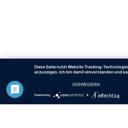
Diese Seite nutzt Website Tracking-Technologie
anzuzeigen. Ich bin damit einverstanden und ka
VERWEIGERN
Powered by
&
© 2010 - 2021 HOPF-IMMOBILIEN.DE.
ALLE RECHTE VORBEH
hat
3,92
141
Bewertungen auf ProvenExpert.com
von
5
Sternen
Cornelia Hopf Immobilien
Immobilienmakler und Hausve