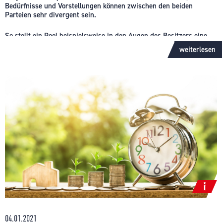
die entsprechende Versicherungsleistung zu erweitern. Allerdings
Bedürfnisse und Vorstellungen können zwischen den beiden
muss dabei zwischen verschiedenen Arten von Schlüsseln
Parteien sehr divergent sein.
unterschieden werden.
So stellt ein Pool beispielsweise in den Augen des Besitzers eine
In der Regel handelt es sich beim Schlüsselverlust durch den
Möglichkeit der Entspannung und für Interessenten in erster Linie
Mieter um den Verlust eines fremden und privaten Schlüssels. Das
weiterlesen
einen Kostenfaktor dar, denn dieser muss, auch wenn er nicht
bedeutet, dass bei Schlüsselübergabe durch den Vermieter die
genutzt wird, instandgehalten werden.
jeweiligen Schlüssel in den Besitz des Mieters übergehen.
Eigentümer bleibt trotzdem der Vermieter. Der Mieter ist nur
Man kann nicht generell sagen, dass jede Investition in eine
während der Mietdauer zur Nutzung des Schlüssels berechtigt. Es
Immobilie auch automatisch zu deren Wertsteigerung führt.
handelt sich letztendlich um den Schlüssel einer fremden Person
zu einem privat genutzten Raum. Der Mieter muss den
Schlüsselverlust umgehend beim Vermieter oder der
Generell gibt es einige Wege, wie der Wert einer Immobilie auch
Hausverwaltung angeben, denn es geht um die Sicherheit der
langfristig gesteigert werden könnte: Je individueller und
Immobilie. Der Vermieter hat dann die Pflicht, zur Sicherung des
ausgefallener das Design, desto schwieriger ist es, einen neuen
Gebäudes sämtliche betroffenen Schlösser austauschen zu lassen,
Liebhaber dafür zu finden. Häufig rechnen Interessenten schon bei
wenn Missbrauchsgefahr besteht. Bei einem Haus mit zehn
der Besichtigung durch, was der Rückbau bestimmter
Wohnungen kann dies schnell zu Kosten in Höhe von 3.000 Euro
ausgefallener Design kosten würde, was folglich dazu führt, dass
führen. Die angesprochene Schlüsselversicherung kommt in
ihr Budget knapper wird und der Kaufpreis gedrückt werden soll.
diesem Fall für den entstandenen Schaden auf. Anspruch auf
Kostenerstattung bestehet erst, wenn der Austausch tatsächlich
Ein großes Grundstück steigert in der Regel den Wert einer
stattfand.
Immobilie. Aber auch hier gibt es Grenzen. Wenn es zu viel Zeit in
Anspruch nimmt, den Rasen zu mähen, Bäume und Hecken zu
Trägt der Mieter (beispielsweise, wenn er beklaut wurde) nicht die
schneiden und Laub zu entsorgen, muss ein Dienstleister
04.01.2021
Schuld für den Schlüsselverlust, muss er auch nicht für den