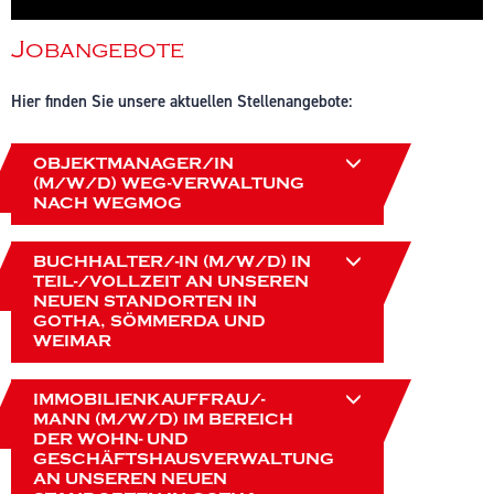
Jobangebote
Hier finden Sie unsere aktuellen Stellenangebote:
OBJEKTMANAGER/IN
(M/W/D) WEG-VERWALTUNG
NACH WEGMOG
BUCHHALTER/-IN (M/W/D) IN
TEIL-/VOLLZEIT AN UNSEREN
NEUEN STANDORTEN IN
GOTHA, SÖMMERDA UND
WEIMAR
IMMOBILIENKAUFFRAU/-
MANN (M/W/D) IM BEREICH
DER WOHN- UND
GESCHÄFTSHAUSVERWALTUNG
AN UNSEREN NEUEN