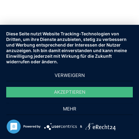
Diese Seite nutzt Website Tracking-Technologien von
Dritten, um ihre Dienste anzubieten, stetig zu verbessern
und Werbung entsprechend der Interessen der Nutzer
anzuzeigen. Ich bin damit einverstanden und kann meine
Einwilligung jederzeit mit Wirkung für die Zukunft
widerrufen oder ändern.
VERWEIGERN
AKZEPTIEREN
MEHR
© 2010 - 2021 HOPF-IMMOBILIEN.DE.
ALLE RECHTE VORBEHALTEN.
Powered by
&
FAQ
IMPRESSUM
AGB
DATENSCHUTZ