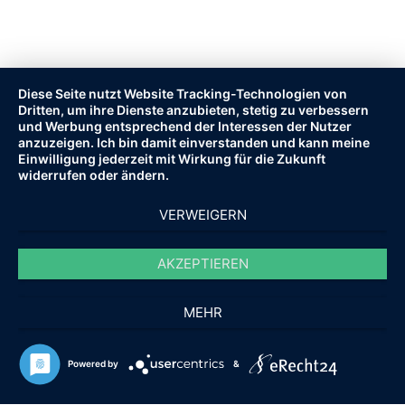
Haben Sie Fragen oder wünschen Sie eine persönliche Beratung
zum Kauf oder Verkauf Ihrer Immobilie in Erfurt, Weimar, Gotha
oder Sömmerda? Kontaktieren Sie uns – wir freuen uns darauf, Sie
Diese Seite nutzt Website Tracking-Technologien von
kompetent zu unterstützen!
Dritten, um ihre Dienste anzubieten, stetig zu verbessern
und Werbung entsprechend der Interessen der Nutzer
anzuzeigen. Ich bin damit einverstanden und kann meine
Einwilligung jederzeit mit Wirkung für die Zukunft
widerrufen oder ändern.
VERWEIGERN
AKZEPTIEREN
MEHR
© 2010 - 2021 HOPF-IMMOBILIEN.DE.
ALLE RECHTE VORBEHALTEN.
Powered by
&
FAQ
IMPRESSUM
AGB
DATENSCHUTZ