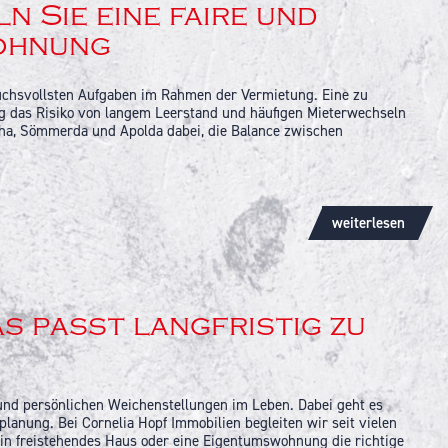
fsstand sollen Vermieter verpflichtet werden, den
n Sie eine faire und
esonderte Angabe, könnte die Wohnung im Rahmen der
Wohnung
ttokaltmiete zu begrenzen. Grundlage hierfür soll der
ruchsvollsten Aufgaben im Rahmen der Vermietung. Eine zu
tlich höheren Dokumentationsaufwand.
ng das Risiko von langem Leerstand und häufigen Mieterwechseln
otha, Sömmerda und Apolda dabei, die Balance zwischen
erung ist es, sogenannte Kettenmietverträge zur Umgehung der
weiterlesen
zierten Mietspiegel Ihrer Kommune, sofern dieser vorhanden ist.
egrenzt werden. Eine Befristung wäre nur noch zulässig, wenn
 Rahmen. In Städten ohne aktuellen Mietspiegel ziehen wir
timmten Voraussetzungen könnten jedoch Ausnahmen oder
chen Marktwert abzuleiten.
 passt langfristig zu
Rolle. Eine Wohnung in der Erfurter Altstadt wird preislich
entisch ist. Als Experten für den regionalen Immobilienmarkt
 und persönlichen Weichenstellungen im Leben. Dabei geht es
Künftig sollen Mieterhöhungen in angespannten
planung. Bei Cornelia Hopf Immobilien begleiten wir seit vielen
um mehr als 3 Prozent jährlich, dürfte die darüber
in freistehendes Haus oder eine Eigentumswohnung die richtige