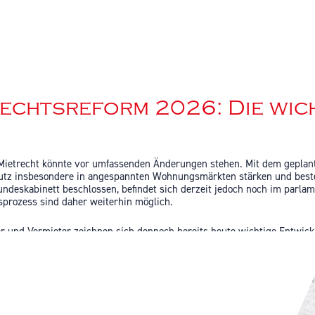
echtsreform 2026: Die wich
Mietrecht könnte vor umfassenden Änderungen stehen. Mit dem geplant
utz insbesondere in angespannten Wohnungsmärkten stärken und best
undeskabinett beschlossen, befindet sich derzeit jedoch noch im parl
prozess sind daher weiterhin möglich.
 und Vermieter zeichnen sich dennoch bereits heute wichtige Entwickl
orm 2026 für Sie kompakt zusammen.
en für möbliertes Wohnen