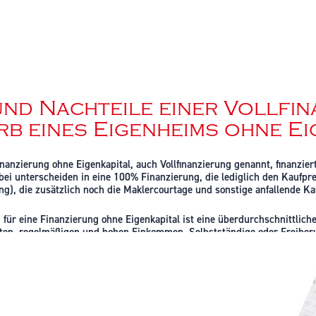
und Nachteile einer Vollfin
b eines Eigenheims ohne Ei
inanzierung ohne Eigenkapital, auch Vollfinanzierung genannt, finanzie
ei unterscheiden in eine 100% Finanzierung, die lediglich den Kaufpr
ung), die zusätzlich noch die Maklercourtage und sonstige anfallende K
für eine Finanzierung ohne Eigenkapital ist eine überdurchschnittlich
ten, regelmäßigen und hohen Einkommen. Selbstständige oder Freibe
ältnismäßig niedrige Kreditwürdigkeit, da sich hier das Risiko eines Z
en die Lage und der Zustand der Immobilie eine große Rolle. Baufällige
gere Chancen von der Bank finanziert zu werden.
edrigen Bauzinsen begünstigen eine Vollfinanzierung, leider sollte de
sich bringt. Hierzu zählen: