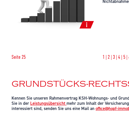
Nichtabnahmee
Ein aktuelles 
hatte. Aus de
27.000 €, wel
Natürlich soll
seitens der B
Vertragsabsch
Seite 25
1
|
2
|
3
|
4
|
5
|
Oftmals dräng
der Zahlung ih
verschiedene 
GRUNDSTÜCKS-RECHTS
Kennen Sie unseren Rahmenvertrag KSH-Wohnungs- und Grund
Sie in der
Leistungsübersicht
mehr zum Inhalt der Versicherun
interessiert sind, senden Sie uns eine Mail an
office@hopf-immob