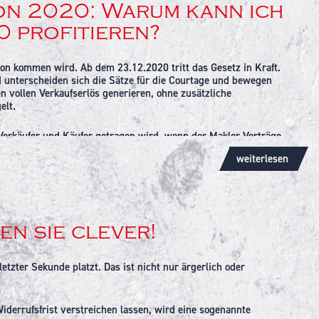
on 2020: Warum kann ich
so hoch)
0 profitieren?
keit
ion kommen wird. Ab dem 23.12.2020 tritt das Gesetz in Kraft.
 unterscheiden sich die Sätze für die Courtage und bewegen
eutlich teurer ist als eine Finanzierung mit Eigenkapital.
 vollen Verkaufserlös generieren, ohne zusätzliche
quide Mittel verfügen eine Finanzierung ermöglicht.
elt.
Finanzierungsarten gleich bleibt; die Lebensumstände lassen
 Verkäufer und Käufer getragen wird, wenn der Makler Verträge
ie Leistung unentgeltlich zu erbringen, hat die andere Partei
weiterlesen
abwägen, ob mit oder ohne Eigenkapital und sich von
t aber die Möglichkeit, im Vertrag festzulegen, dass die andere
 tragen muss.
Für Verkäufer bedeutet das Gesetz, dass Sie noch
sten für die Vermarktung zu bezahlen.
en sie clever!
lichen Tätigkeit kann die Verteilung der Maklercourtage nach wie
fer von Wohnimmobilien.
zter Sekunde platzt. Das ist nicht nur ärgerlich oder
bestellerprinzip-fuer-immobilienkauf_84342_500542.html
iderrufsfrist verstreichen lassen, wird eine sogenannte