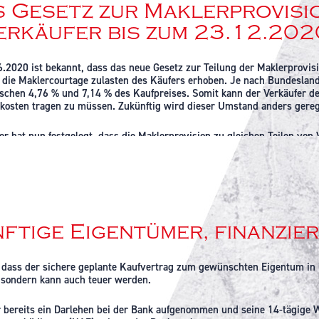
 Gesetz zur Maklerprovisi
inssätze im Vergleich zu einer Finanzierung mit EK (zwei bis dreimal 
erkäufer bis zum 23.12.202
 Laufzeiten
eines Schuldenberges durch Zwangsversteigerung bei Zahlungsunfähig
.2020 ist bekannt, dass das neue Gesetz zur Teilung der Maklerprovis
 die Maklercourtage zulasten des Käufers erhoben. Je nach Bundesland
ählten Nachteilen wird klar, dass eine Finanzierung ohne Eigenkapital d
schen 4,76 % und 7,14 % des Kaufpreises. Somit kann der Verkäufer den
uch Personen ohne Rücklagen oder Personen die aktuell über wenige li
kosten tragen zu müssen. Zukünftig wird dieser Umstand anders gereg
eibt außerdem, dass das Risiko einer Zahlungsunfähigkeit bei beiden 
r hat nun festgelegt, dass die Maklerprovision zu gleichen Teilen von
orhersagen.
teien geschlossen hat. Wird mit einer der beiden Parteien vereinbart, d
ruch darauf keine Courtage zu bezahlen.
 sollte man die Entscheidung, einen Kredit aufzunehmen, immer genau 
r Seite beraten lassen.
r nur von einer Partei beauftragt, muss diese die Kosten tragen. Es gib
lle eines Zustandekommens des Kaufvertrags bis zu 50 % der Courtage
//www.drklein.de/baufinanzierung-ohne-eigenkapital.html
s Jahres den vollen Verkaufserlös erzielen können, ohne zusätzlich Ko
ftige Eigentümer, finanzier
t, dass diese Regelung nur für Verbraucher gilt. Im Falle einer gewerb
ndelt werden. Ziel des neuen Gesetzes ist die Entlastung privater Käu
dass der sichere geplante Kaufvertrag zum gewünschten Eigentum in let
 sondern kann auch teuer werden.
//www.haufe.de/immobilien/wirtschaft-politik/maklerrecht-doch-kein-
 bereits ein Darlehen bei der Bank aufgenommen und seine 14-tägige W