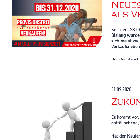
Neues
Höhere Z
als V
Längere
Gefahr 
Seit dem 23.06
Bislang wurde
Mit den aufgez
sich meist zwi
Dennoch wird a
Verkaufsneben
Zu bedenken bl
Der Gesetzgebe
sich schwer v
mit beiden Par
ebenfalls Ansp
Grundsätzlich
professionelle
Wird der Makle
01.09.2020
Partei, im Fa
Quelle:
https:
bis Ende diese
Zukün
Zu beachten is
vor frei verha
Es kommt vor, 
enttäuschend,
Quelle:
https:
Hat der Käufer