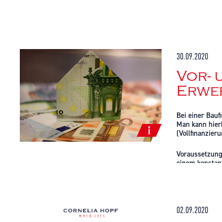
30.09.2020
Vor- 
Erwer
Bei einer Bauf
Man kann hierb
(Vollfinanzier
Voraussetzung 
einem konstan
über eine verh
Weiteren spiel
deutlich gerin
02.09.2020
Die aktuell ni
Nachteile mit 