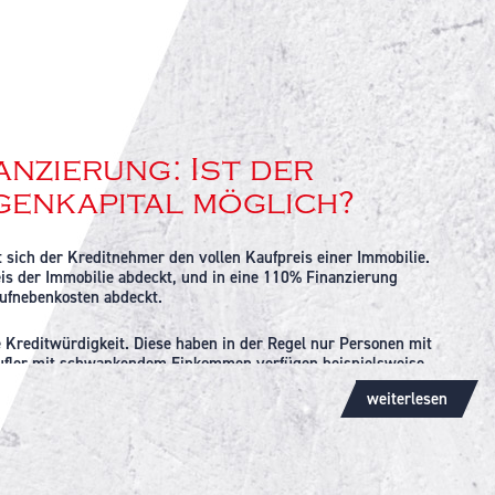
anzierung: Ist der
genkapital möglich?
rt sich der Kreditnehmer den vollen Kaufpreis einer Immobilie.
eis der Immobilie abdeckt, und in eine 110% Finanzierung
aufnebenkosten abdeckt.
e Kreditwürdigkeit. Diese haben in der Regel nur Personen mit
rufler mit schwankendem Einkommen verfügen beispielsweise
ahlungsausfalls gegenüber der Bank deutlich erhöht. Des
weiterlesen
 Objekte, die sich in weniger guten Gegenden befinden, haben
nnoch bedacht werden, dass diese Form der Finanzierung auch