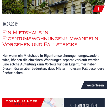
Die genauen Anforderungen richten sich nach der „Energetischen
Sanierungsmaßnahmen-Verordnung“. Genaue Informationen finden
Sie unter folgendem Link:
http://www.gesetze-im-
internet.de/esanmv/index.html
18.09.2019
Quelle:
Ein Mietshaus in
https://www.bundesfinanzministerium.de/Content/DE/Standardarti
Eigentumswohnungen umwandeln:
02-07-steuerliche-foerderung-energetischer-
gebaeudesanierungen.html
Vorgehen und Fallstricke
Nur wenn ein Mietshaus in Eigentumswohnungen umgewandelt
wird, können die einzelnen Wohnungen separat verkauft werden.
Eine solche Aufteilung kann Vorteile für den Eigentümer haben.
Diese müssen aber bedenken, dass Mieter in diesem Fall besondere
Rechte haben.
Hier geht es zum Artikel und zum aktuellen Newsletter
weiterlesen