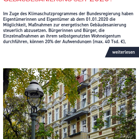
Im Zuge des Klimaschutzprogrammes der Bundesregierung haben
Eigentümerinnen und Eigentümer ab dem 01.01.2020 die
Möglichkeit, Maßnahmen zur energetischen Gebäudesanierung
steuerlich abzusetzen. Bürgerinnen und Bürger, die
Einzelmaßnahmen an ihrem selbstgenutzten Wohneigentum
durchführen, können 20% der Aufwendungen (max. 40 Tsd. €),
verteilt über 3 Jahre, steuermindernd geltend machen. Bei
weiterlesen
energetischer Baubegleitung und Fachplanung sind sogar bis zu
50% der anfallenden Kosten abzugsfähig. Das Wohngebäude muss
ein Mindestalter von 10 Jahren überschritten haben.
Zu den Einzelmaßnahmen zählen:
Wärmedämmung von Wänden
Wärmedämmung von Dachflächen
Wärmedämmung von Geschossdecken
Erneuerung von Fenstern oder Außentüren
Erneuerung oder Einbau einer Lüftungsanlage
Erneuerung der Heizungsanlage
Einbau von digitalen Systemen zur energetischen Betriebs-
und Verbrauchsoptimierung
Optimierung bestehender Heizungsanlagen