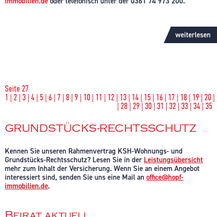
immobilien.de
oder telefonisch unter der 0361 74 973 200.
weiterlesen
Seite 27
1
|
2
|
3
|
4
|
5
|
6
|
7
|
8
|
9
|
10
|
11
|
12
|
13
|
14
|
15
|
16
|
17
|
18
|
19
|
20
|
|
28
|
29
|
30
|
31
|
32
|
33
|
34
|
35
GRUNDSTÜCKS-RECHTSSCHUTZ
Kennen Sie unseren Rahmenvertrag KSH-Wohnungs- und
Grundstücks-Rechtsschutz? Lesen Sie in der
Leistungsübersicht
mehr zum Inhalt der Versicherung. Wenn Sie an einem Angebot
interessiert sind, senden Sie uns eine Mail an
office@hopf-
immobilien.de
.
Beirat aktuell