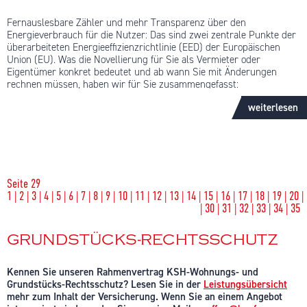
Fernauslesbare Zähler und mehr Transparenz über den
Energieverbrauch für die Nutzer: Das sind zwei zentrale Punkte der
überarbeiteten Energieeffizienzrichtlinie (EED) der Europäischen
Union (EU). Was die Novellierung für Sie als Vermieter oder
Eigentümer konkret bedeutet und ab wann Sie mit Änderungen
rechnen müssen, haben wir für Sie zusammengefasst:
weiterlesen
Was ist das Ziel der neuen Richtlinie?
Die Energieeffizienz in Europa muss steigen, damit die EU ihre
Klimaziele erreicht. Die neue Richtlinie der EU legt daher
Maßnahmen fest, mit denen Nutzer Heizenergie und damit CO2
einsparen können. In einem Satz: Das Ablesen der Verbrauchsdaten
Seite 29
soll digitaler und die Abrechnungen noch transparenter werden,
1
|
2
|
3
|
4
|
5
|
6
|
7
|
8
|
9
|
10
|
11
|
12
|
13
|
14
|
15
|
16
|
17
|
18
|
19
|
20
|
zudem sollen Verbraucher häufiger informiert werden. Denn nur
|
30
|
31
|
32
|
33
|
34
|
35
wer seinen Verbrauch kennt, kann ihn gezielt senken.
Die Wirksamkeit unterjähriger Verbrauchsinformationen belegt auch
GRUNDSTÜCKS-RECHTSSCHUTZ
eine Studie, die wir gemeinsam mit der Deutschen Energie-Agentur
(Dena) durchgeführt haben. Die neue Richtlinie der EU muss in
Deutschland durch Gesetz oder Verordnung bis spätestens zum 25.
Kennen Sie unseren Rahmenvertrag KSH-Wohnungs- und
Oktober 2020 umgesetzt werden.
Grundstücks-Rechtsschutz? Lesen Sie in der
Leistungsübersicht
mehr zum Inhalt der Versicherung. Wenn Sie an einem Angebot
Was wird sich konkret für Vermieter und Eigentümer ändern?