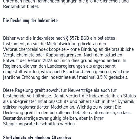
unter den neuen Rahmenbedingungen die größte Sicherheit und
Rentabilität bietet.
Die Deckelung der Indexmiete
Bisher war die Indexmiete nach § 557b BGB ein beliebtes
Instrument, da sie die Mietentwicklung direkt an den
Verbraucherpreisindex koppelte – ohne Bindung an die ortsübliche
Vergleichsmiete oder Kappungsgrenzen. Nach dem aktuellen
Entwurf der Reform 2026 soll sich dies grundlegend ändern: In
Regionen, die von den Landesregierungen als angespannt
eingestuft wurden, wozu auch Erfurt und Jena gehören, wird die
jährliche Erhöhung der Indexmiete auf maximal 3,5 % gedeckelt.
Diese Regelung greift sowohl für Neuverträge als auch für
bestehende Verhältnisse. Damit verliert die Indexmiete ihren Status
als unbegrenzter Inflationsschutz und nähert sich in ihrer Dynamik
stärker reglementierten Modellen an. Wichtig zu wissen: Die
Deckelung greift in den betroffenen Gebieten automatisch, sodass
Bestandsverträge zwar gültig bleiben, aber in ihrer
Steigerungsrate beschnitten werden.
Staffelmiete als planbare Alternative