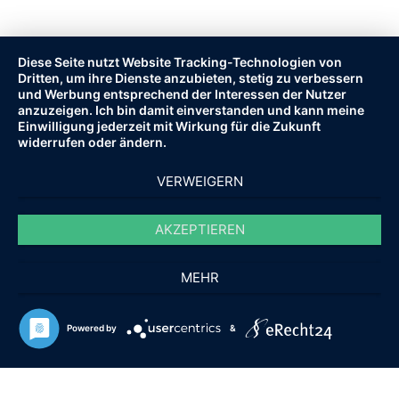
Diese Seite nutzt Website Tracking-Technologien von
Dritten, um ihre Dienste anzubieten, stetig zu verbessern
und Werbung entsprechend der Interessen der Nutzer
anzuzeigen. Ich bin damit einverstanden und kann meine
Einwilligung jederzeit mit Wirkung für die Zukunft
widerrufen oder ändern.
VERWEIGERN
AKZEPTIEREN
MEHR
© 2010 - 2021 HOPF-IMMOBILIEN.DE.
ALLE RECHTE VORBEHALTEN.
Powered by
&
FAQ
IMPRESSUM
AGB
DATENSCHUTZ
hat
3,92
141
Bewertungen auf ProvenExpert.com