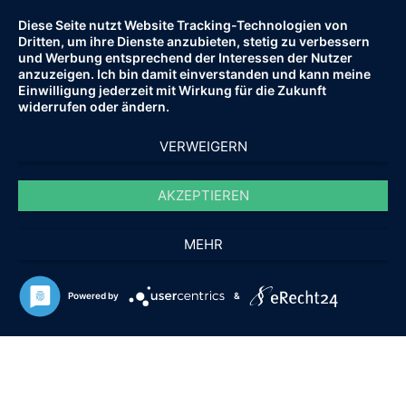
Diese Seite nutzt Website Tracking-Technologien von
Dritten, um ihre Dienste anzubieten, stetig zu verbessern
und Werbung entsprechend der Interessen der Nutzer
anzuzeigen. Ich bin damit einverstanden und kann meine
Einwilligung jederzeit mit Wirkung für die Zukunft
widerrufen oder ändern.
VERWEIGERN
AKZEPTIEREN
MEHR
© 2010 - 2021 HOPF-IMMOBILIEN.DE.
ALLE RECHTE VORBEHALTEN.
Powered by
&
FAQ
IMPRESSUM
AGB
DATENSCHUTZ
hat
3,92
141
Bewertungen auf ProvenExpert.com
von
5
Sternen
Cornelia Hopf Immobilien
Immobilienmakler und